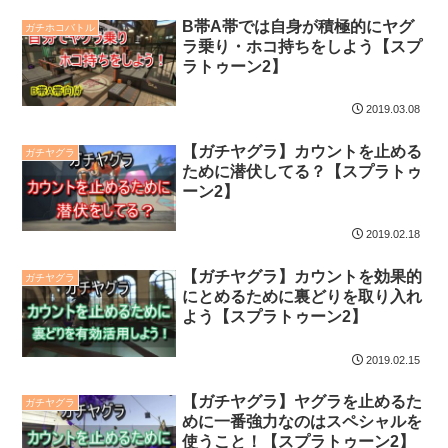
B帯A帯では自身が積極的にヤグ
ガチホコバトル
ラ乗り・ホコ持ちをしよう【スプ
ラトゥーン2】
2019.03.08
【ガチヤグラ】カウントを止める
ガチヤグラ
ために潜伏してる？【スプラトゥ
ーン2】
2019.02.18
【ガチヤグラ】カウントを効果的
ガチヤグラ
にとめるために裏どりを取り入れ
よう【スプラトゥーン2】
2019.02.15
【ガチヤグラ】ヤグラを止めるた
ガチヤグラ
めに一番強力なのはスペシャルを
使うこと！【スプラトゥーン2】