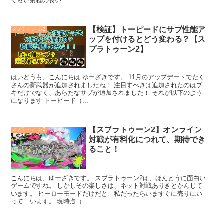
くらい射程の長い...
【検証】トーピードにサブ性能ア
スプラトゥーン2
ップを付けるとどう変わる？【ス
プラトゥーン2】
はいどうも、こんにちは ゆーざきです。 11月のアップデートでたく
さんの新武器が追加されましたね！ 注目すべきは追加されたのはブ
キだけでなく、あらたなサブが追加されました！ それが以下のよう
になります トーピード（...
【スプラトゥーン2】オンライン
スプラトゥーン2
対戦が有料化につれて、期待でき
ること！
こんにちは、ゆーざきです。 スプラトゥーン2は、ほんとうに面白い
ゲームですね。 しかしその楽しさは、ネット対戦ありきとかんじて
います。 ヒーローモードだけだと、私だったらいますぐに売りにい
って…います。 現時点（...