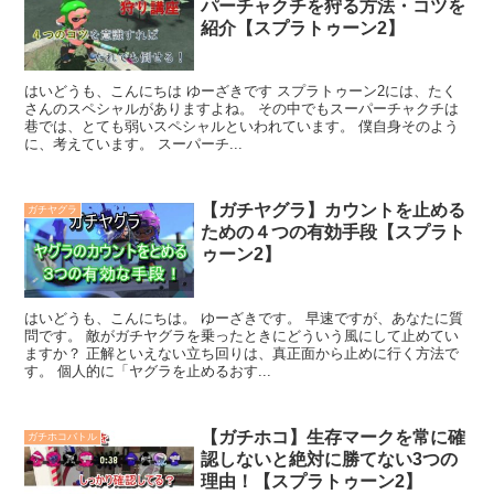
パーチャクチを狩る方法・コツを
紹介【スプラトゥーン2】
はいどうも、こんにちは ゆーざきです スプラトゥーン2には、たく
さんのスペシャルがありますよね。 その中でもスーパーチャクチは
巷では、とても弱いスペシャルといわれています。 僕自身そのよう
に、考えています。 スーパーチ...
【ガチヤグラ】カウントを止める
ガチヤグラ
ための４つの有効手段【スプラト
ゥーン2】
はいどうも、こんにちは。 ゆーざきです。 早速ですが、あなたに質
問です。 敵がガチヤグラを乗ったときにどういう風にして止めてい
ますか？ 正解といえない立ち回りは、真正面から止めに行く方法で
す。 個人的に「ヤグラを止めるおす...
【ガチホコ】生存マークを常に確
ガチホコバトル
認しないと絶対に勝てない3つの
理由！【スプラトゥーン2】