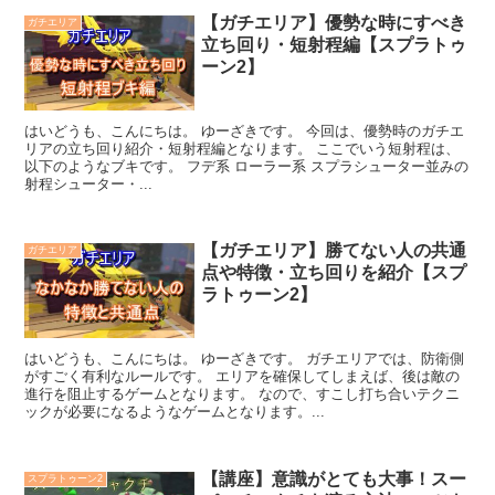
【ガチエリア】優勢な時にすべき
ガチエリア
立ち回り・短射程編【スプラトゥ
ーン2】
はいどうも、こんにちは。 ゆーざきです。 今回は、優勢時のガチエ
リアの立ち回り紹介・短射程編となります。 ここでいう短射程は、
以下のようなブキです。 フデ系 ローラー系 スプラシューター並みの
射程シューター・...
【ガチエリア】勝てない人の共通
ガチエリア
点や特徴・立ち回りを紹介【スプ
ラトゥーン2】
はいどうも、こんにちは。 ゆーざきです。 ガチエリアでは、防衛側
がすごく有利なルールです。 エリアを確保してしまえば、後は敵の
進行を阻止するゲームとなります。 なので、すこし打ち合いテクニ
ックが必要になるようなゲームとなります。...
【講座】意識がとても大事！スー
スプラトゥーン2