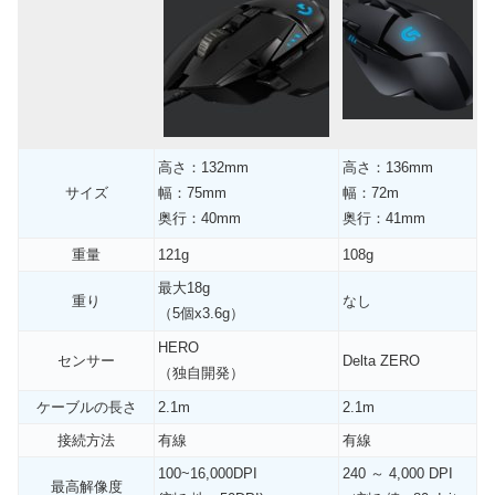
高さ：132mm
高さ：136mm
サイズ
幅：75mm
幅：72m
奥行：40mm
奥行：41mm
重量
121g
108g
最大18g
重り
なし
（5個x3.6g）
HERO
センサー
Delta ZERO
（独自開発）
ケーブルの長さ
2.1m
2.1m
接続方法
有線
有線
100~16,000DPI
240 ～ 4,000 DPI
最高解像度