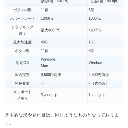
(刻み地：50DPI)
（刻み値 : 80 dpi）
ボタンの数
11個
8個
レポートレート
1000Hz
1000Hz
トラッキング
最大400IPS
420IPS
速度
最大加速度
40G
16G
ボタン数
11個
8個
Windows
対応OS
Windows
Mac
国内実売
9,500円前後
4,500円前後
発色変更
〇
×（青のみ）
オンボード
5スロット
1スロット
メモリ
基本的な形や見た目は、同じようなものとなっておりま
す。