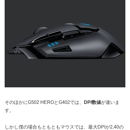
そのほかにG502 HEROとG402では、
DPI数値
が違いま
す。
しかし僕の場合もともともマウスでは、最大DPIが2,40の