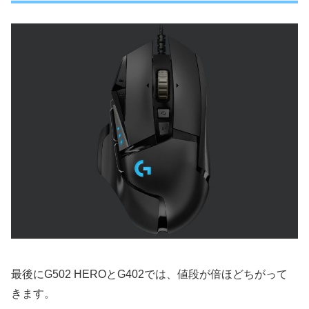
最後にG502 HEROとG402では、値段が倍ほどちがって
きます。