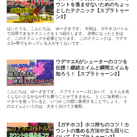
ウントを進ませないためのちょっ
としたテクニック【スプラトゥー
ン2】
はいどうも、こんにちは。 ゆーざきです。 今回は、ガチホコバトル
で活用できるテクニックを１つ紹介します。 劣勢になったときほ
ど、このテクニックが必要となります。 このテクニックは、ウデマ
エS+帯でもやっている人がすくないです...
ウデマエXがシューターのコツを
スプラトゥーン2
伝授！継続エイムと瞬間エイムを
知ろう！【スプラトゥーン2】
こんにちは、ゆーざきです。 スプラトゥーン2において、エイムを良
くしないとなかなか打ち勝つことができません。 とくに短射程シュ
ーターを使っていると、いつかこの壁に衝突することでしょう。 そ
のエイムというのは、大きく分けて２種類...
【ガチホコ】ホコ持ちのコツ！カ
ガチホコバトル
ウントの進める方法や立ち回りに
ついて【スプラトゥーン2】