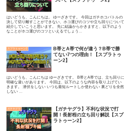
はいどうも、こんにちは。 ゆーざきです。 今回はガチホコバトルの
決して切り離すことができない、ホコ運びのコツや立ち回りについて
紹介していこうと思います。 先に結論からかきますと、以下のよう
なことがホコ運びのコツといえるでしょう...
B帯とA帯で何が違う？B帯で勝
スプラトゥーン2
てない7つの理由！【スプラトゥ
ーン2】
はいどうも、こんにちは ゆーざきです。 B帯とA帯では、立ち回りに
明確な違いがあります。 今回は、以下のような内容を取り上げてい
きます。 潜伏をしない いつも最短ルートしか使わない 裏どりを全然
しない ...
【ガチヤグラ】不利な状況で打
ガチヤグラ
開！長射程の立ち回り解説【スプ
ラトゥーン2】