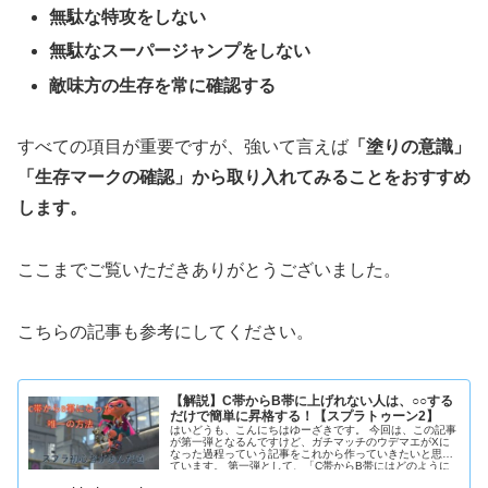
無駄な特攻をしない
無駄なスーパージャンプをしない
敵味方の生存を常に確認する
すべての項目が重要ですが、強いて言えば
「塗りの意識」
「生存マークの確認」から取り入れてみることをおすすめ
します。
ここまでご覧いただきありがとうございました。
こちらの記事も参考にしてください。
【解説】C帯からB帯に上げれない人は、○○する
だけで簡単に昇格する！【スプラトゥーン2】
はいどうも、こんにちはゆーざきです。 今回は、この記事
が第一弾となるんですけど、ガチマッチのウデマエがXに
なった過程っていう記事をこれから作っていきたいと思っ
ています。 第一弾として、「C帯からB帯にはどのように
してあがっていっ...