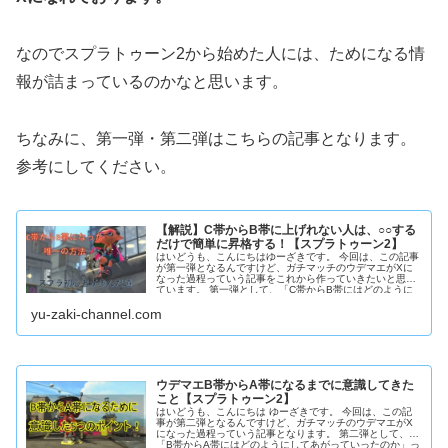
なのでスプラトゥーン2から始めた人には、ためになる情
報が詰まっているのかなと思います。
ちなみに、第一弾・第二弾はこちらの記事となります。
参考にしてください。
【解説】C帯からB帯に上げれない人は、○○する
だけで簡単に昇格する！【スプラトゥーン2】
はいどうも、こんにちはゆーざきです。 今回は、この記事
が第一弾となるんですけど、ガチマッチのウデマエがXに
なった過程っていう記事をこれから作っていきたいと思っ
ています。 第一弾として、「C帯からB帯にはどのように
してあがっていっ...
yu-zaki-channel.com
ウデマエB帯からA帯になるまでに意識してきた
こと【スプラトゥーン2】
はいどうも、こんにちは ゆーざきです。 今回は、この記
事が第二弾となるんですけど、ガチマッチのウデマエがX
になった過程っていう記事となります。 第二弾として、
「B帯からA帯にはどのようにしてあがっていったのか」っ