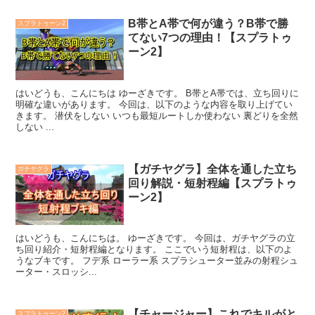
B帯とA帯で何が違う？B帯で勝
スプラトゥーン2
てない7つの理由！【スプラトゥ
ーン2】
はいどうも、こんにちは ゆーざきです。 B帯とA帯では、立ち回りに
明確な違いがあります。 今回は、以下のような内容を取り上げてい
きます。 潜伏をしない いつも最短ルートしか使わない 裏どりを全然
しない ...
【ガチヤグラ】全体を通した立ち
ガチヤグラ
回り解説・短射程編【スプラトゥ
ーン2】
はいどうも、こんにちは。 ゆーざきです。 今回は、ガチヤグラの立
ち回り紹介・短射程編となります。 ここでいう短射程は、以下のよ
うなブキです。 フデ系 ローラー系 スプラシューター並みの射程シュ
ーター・スロッシ...
【チャージャー】これでキルがと
スプラトゥーン2