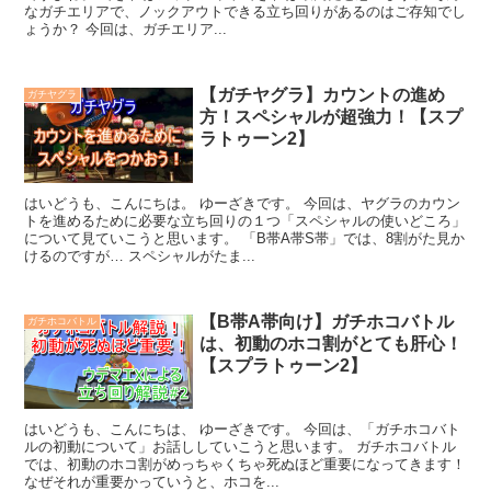
なガチエリアで、ノックアウトできる立ち回りがあるのはご存知でし
ょうか？ 今回は、ガチエリア...
【ガチヤグラ】カウントの進め
ガチヤグラ
方！スペシャルが超強力！【スプ
ラトゥーン2】
はいどうも、こんにちは。 ゆーざきです。 今回は、ヤグラのカウン
トを進めるために必要な立ち回りの１つ「スペシャルの使いどころ」
について見ていこうと思います。 「B帯A帯S帯」では、8割がた見か
けるのですが… スペシャルがたま...
【B帯A帯向け】ガチホコバトル
ガチホコバトル
は、初動のホコ割がとても肝心！
【スプラトゥーン2】
はいどうも、こんにちは、 ゆーざきです。 今回は、「ガチホコバト
ルの初動について」お話ししていこうと思います。 ガチホコバトル
では、初動のホコ割がめっちゃくちゃ死ぬほど重要になってきます！
なぜそれが重要かっていうと、ホコを...