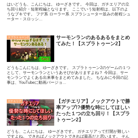
はいどうも、こんにちは。 ゆーざきです。 今回は、ガチエリアの立
ち回り紹介・短射程編となります。 ここでいう短射程は、以下のよ
うなブキです。 フデ系 ローラー系 スプラシューター並みの射程シュ
ーター・スロッシ...
サーモンランのあるあるをまとめ
スプラトゥーン2
てみた！【スプラトゥーン2】
どうもこんにちは、ゆーざきです。 スプラトゥーン2のゲームの１つ
として、サーモンランというあそびがありますよね？ 今回は、サー
モンランでよくある出来事をまとめてみました。 ちなみに今回の記
事は、YouTubeに動画バージョ...
【ガチエリア】ノックアウトで勝
ガチエリア
率アップ!?優勢な時にしてほしい
たった１つの立ち回り！【スプラ
トゥーン2】
どうも、こんにちは。 ゆーざきです。 ガチエリアって打開が難しい
ですよね。 できればノックアウトできれば最高だと思います。 そん