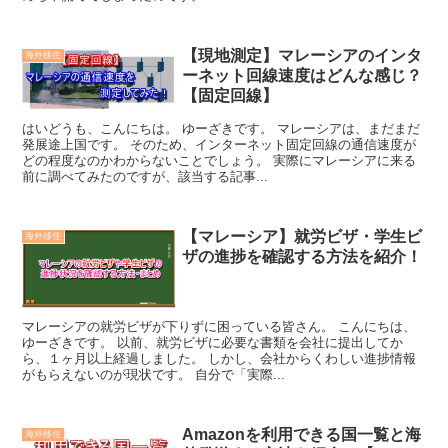
【現地測定】マレーシアのインタ
海外移住
ーネット回線速度はどんな感じ？
【固定回線】
はいどうも、こんにちは。 ゆーざきです。 マレーシアは、まだまだ
発展途上国です。 そのため、インターネット固定回線の通信速度が
どの程度なのかわからないことでしょう。 実際にマレーシアに来る
前に調べてみたのですが、該当する記事...
【マレーシア】就労ビザ・学生ビ
海外移住
ザの進捗を確認する方法を紹介！
マレーシアの就労ビザが下りずに困っている皆さん。 こんにちは、
ゆーざきです。 以前、就労ビザに必要な書類を会社に提出してか
ら、１ヶ月以上経過しました。 しかし、会社からくわしい進捗情報
がもらえないのが現状です。 自分で「実際...
Amazonを利用できる国一覧と海
海外移住