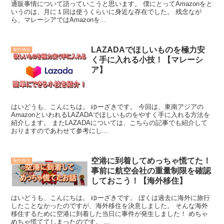
通販事情について語っていこうと思います。 僕にとってAmazonをと
いうのは、月に１回は使うくらいに身近な存在でした。 残念なが
ら、マレーシアではAmazonを...
LAZADAでほしいものを極力安
海外移住
く手に入れる小技！【マレーシ
ア】
はいどうも、こんにちは。 ゆーざきです。 今回は、東南アジアの
AmazonといわれるLAZADAでほしいものをやすく手に入れる方法を
紹介します。 またLAZADAについては、こちらの記事でも紹介して
おりますのであわせて参考にし...
空港に到着してめっちゃ慌てた！
海外移住
事前に航空会社の重量制限を確認
しておこう！【海外移住】
はいどうも、こんにちは。 ゆーざきです。 ぼくは過去に海外に旅行
したことなかったのですが、海外移住を決意しました。 そんな海外
移住するために空港に到着した当日に事件が発生しました！ めちゃ
めちゃ慌ててしまったのです。 ...